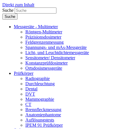
Direkt zum Inhalt
Suche
Messgeräte - Multimeter
Röntgen-Multimeter
Präzisionsdosimeter
Feldgrenzenmessung
Spannungs- und mAs-Messgeräte
Licht- und Leuchtdichtemessgeräte
Sensitometer/ Densitometer
Konstanzprüfdosimeter
Ortsdosismessgeräte
Prüfkörper
Radiographie
Durchleuchtung
Dental
DVT
Mammographie
CT
Brennfleckmessung
Anatomiephantome
Auflösungstests
IPEM 91 Prüfkörper