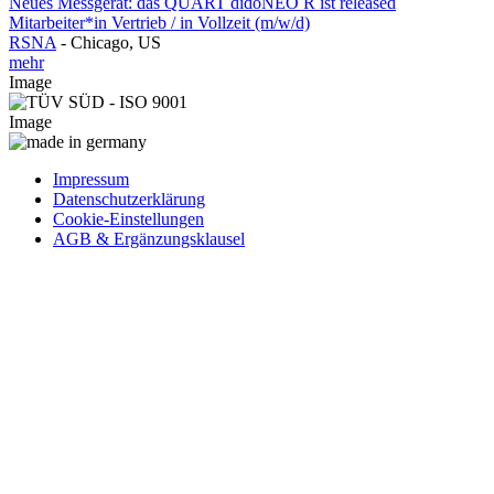
Neues Messgerät: das QUART didoNEO R ist released
Mitarbeiter*in Vertrieb / in Vollzeit (m/w/d)
RSNA
-
Chicago, US
mehr
Image
Image
Impressum
Datenschutzerklärung
Cookie-Einstellungen
AGB & Ergänzungsklausel