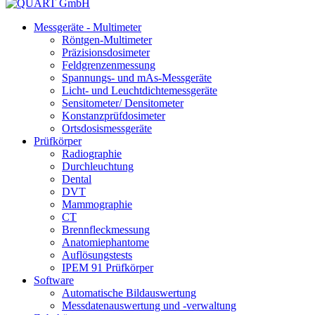
Messgeräte - Multimeter
Röntgen-Multimeter
Präzisionsdosimeter
Feldgrenzenmessung
Spannungs- und mAs-Messgeräte
Licht- und Leuchtdichtemessgeräte
Sensitometer/ Densitometer
Konstanzprüfdosimeter
Ortsdosismessgeräte
Prüfkörper
Radiographie
Durchleuchtung
Dental
DVT
Mammographie
CT
Brennfleckmessung
Anatomiephantome
Auflösungstests
IPEM 91 Prüfkörper
Software
Automatische Bildauswertung
Messdatenauswertung und -verwaltung