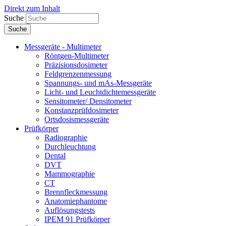
Direkt zum Inhalt
Suche
Messgeräte - Multimeter
Röntgen-Multimeter
Präzisionsdosimeter
Feldgrenzenmessung
Spannungs- und mAs-Messgeräte
Licht- und Leuchtdichtemessgeräte
Sensitometer/ Densitometer
Konstanzprüfdosimeter
Ortsdosismessgeräte
Prüfkörper
Radiographie
Durchleuchtung
Dental
DVT
Mammographie
CT
Brennfleckmessung
Anatomiephantome
Auflösungstests
IPEM 91 Prüfkörper