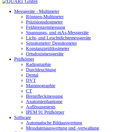
Messgeräte - Multimeter
Röntgen-Multimeter
Präzisionsdosimeter
Feldgrenzenmessung
Spannungs- und mAs-Messgeräte
Licht- und Leuchtdichtemessgeräte
Sensitometer/ Densitometer
Konstanzprüfdosimeter
Ortsdosismessgeräte
Prüfkörper
Radiographie
Durchleuchtung
Dental
DVT
Mammographie
CT
Brennfleckmessung
Anatomiephantome
Auflösungstests
IPEM 91 Prüfkörper
Software
Automatische Bildauswertung
Messdatenauswertung und -verwaltung