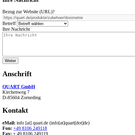
Bezug zur Website (URL)
?
Betreff
Ihre Nachricht
Anschrift
QUART GmbH
Kirchenweg 7
D-85604 Zorneding
Kontakt
eMail:
info
[at]
quart.de
(info[at]quart[dot]de)
Fon:
+49 8106 249118
Fax:
+ 49 8106 249119