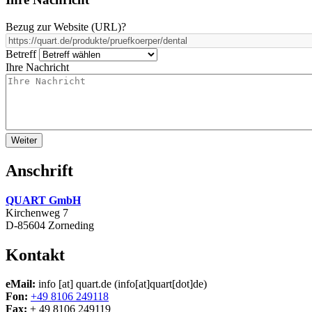
Bezug zur Website (URL)
?
Betreff
Ihre Nachricht
Anschrift
QUART GmbH
Kirchenweg 7
D-85604 Zorneding
Kontakt
eMail:
info
[at]
quart.de
(info[at]quart[dot]de)
Fon:
+49 8106 249118
Fax:
+ 49 8106 249119