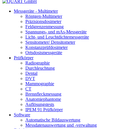
Messgeräte - Multimeter
Röntgen-Multimeter
Präzisionsdosimeter
Feldgrenzenmessung
Spannungs- und mAs-Messgeräte
Licht- und Leuchtdichtemessgeräte
Sensitometer/ Densitometer
Konstanzprüfdosimeter
Ortsdosismessgeräte
Prüfkörper
Radiographie
Durchleuchtung
Dental
DVT
Mammographie
CT
Brennfleckmessung
Anatomiephantome
Auflösungstests
IPEM 91 Prüfkörper
Software
Automatische Bildauswertung
Messdatenauswertung und -verwaltung