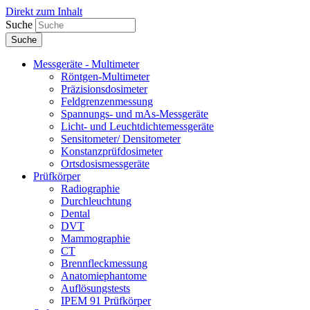
Direkt zum Inhalt
Suche
Messgeräte - Multimeter
Röntgen-Multimeter
Präzisionsdosimeter
Feldgrenzenmessung
Spannungs- und mAs-Messgeräte
Licht- und Leuchtdichtemessgeräte
Sensitometer/ Densitometer
Konstanzprüfdosimeter
Ortsdosismessgeräte
Prüfkörper
Radiographie
Durchleuchtung
Dental
DVT
Mammographie
CT
Brennfleckmessung
Anatomiephantome
Auflösungstests
IPEM 91 Prüfkörper