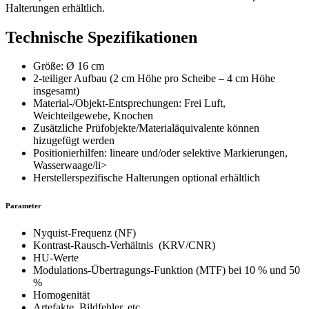
Halterungen erhältlich.
Technische Spezifikationen
Größe: Ø 16 cm
2-teiliger Aufbau (2 cm Höhe pro Scheibe – 4 cm Höhe
insgesamt)
Material-/Objekt-Entsprechungen: Frei Luft,
Weichteilgewebe, Knochen
Zusätzliche Prüfobjekte/Materialäquivalente können
hizugefügt werden
Positionierhilfen: lineare und/oder selektive Markierungen,
Wasserwaage/li>
Herstellerspezifische Halterungen optional erhältlich
Parameter
Nyquist-Frequenz (NF)
Kontrast-Rausch-Verhältnis (KRV/CNR)
HU-Werte
Modulations-Übertragungs-Funktion (MTF) bei 10 % und 50
%
Homogenität
Artefakte, Bildfehler, etc.