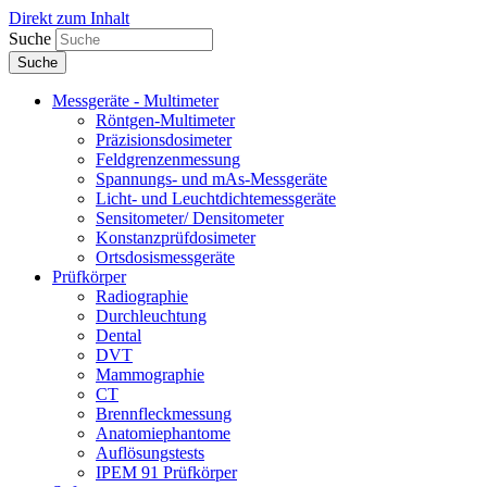
Direkt zum Inhalt
Suche
Messgeräte - Multimeter
Röntgen-Multimeter
Präzisionsdosimeter
Feldgrenzenmessung
Spannungs- und mAs-Messgeräte
Licht- und Leuchtdichtemessgeräte
Sensitometer/ Densitometer
Konstanzprüfdosimeter
Ortsdosismessgeräte
Prüfkörper
Radiographie
Durchleuchtung
Dental
DVT
Mammographie
CT
Brennfleckmessung
Anatomiephantome
Auflösungstests
IPEM 91 Prüfkörper