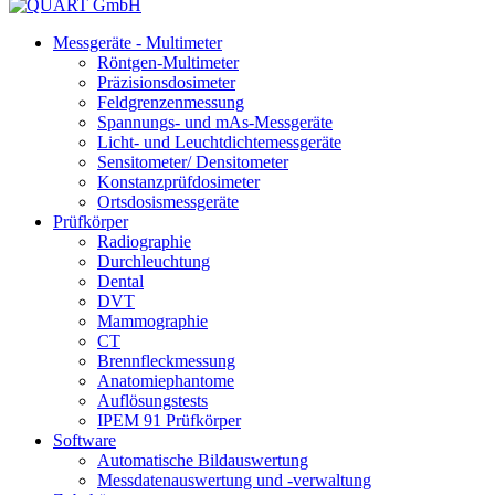
Messgeräte - Multimeter
Röntgen-Multimeter
Präzisionsdosimeter
Feldgrenzenmessung
Spannungs- und mAs-Messgeräte
Licht- und Leuchtdichtemessgeräte
Sensitometer/ Densitometer
Konstanzprüfdosimeter
Ortsdosismessgeräte
Prüfkörper
Radiographie
Durchleuchtung
Dental
DVT
Mammographie
CT
Brennfleckmessung
Anatomiephantome
Auflösungstests
IPEM 91 Prüfkörper
Software
Automatische Bildauswertung
Messdatenauswertung und -verwaltung