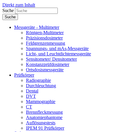
Direkt zum Inhalt
Suche
Messgeräte - Multimeter
Röntgen-Multimeter
Präzisionsdosimeter
Feldgrenzenmessung
Spannungs- und mAs-Messgeräte
Licht- und Leuchtdichtemessgeräte
Sensitometer/ Densitometer
Konstanzprüfdosimeter
Ortsdosismessgeräte
Prüfkörper
Radiographie
Durchleuchtung
Dental
DVT
Mammographie
CT
Brennfleckmessung
Anatomiephantome
Auflösungstests
IPEM 91 Prüfkörper