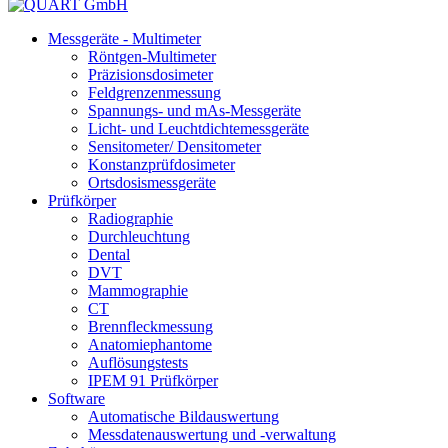
Messgeräte - Multimeter
Röntgen-Multimeter
Präzisionsdosimeter
Feldgrenzenmessung
Spannungs- und mAs-Messgeräte
Licht- und Leuchtdichtemessgeräte
Sensitometer/ Densitometer
Konstanzprüfdosimeter
Ortsdosismessgeräte
Prüfkörper
Radiographie
Durchleuchtung
Dental
DVT
Mammographie
CT
Brennfleckmessung
Anatomiephantome
Auflösungstests
IPEM 91 Prüfkörper
Software
Automatische Bildauswertung
Messdatenauswertung und -verwaltung