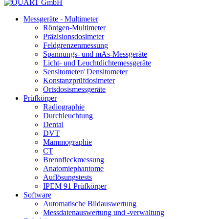
Messgeräte - Multimeter
Röntgen-Multimeter
Präzisionsdosimeter
Feldgrenzenmessung
Spannungs- und mAs-Messgeräte
Licht- und Leuchtdichtemessgeräte
Sensitometer/ Densitometer
Konstanzprüfdosimeter
Ortsdosismessgeräte
Prüfkörper
Radiographie
Durchleuchtung
Dental
DVT
Mammographie
CT
Brennfleckmessung
Anatomiephantome
Auflösungstests
IPEM 91 Prüfkörper
Software
Automatische Bildauswertung
Messdatenauswertung und -verwaltung