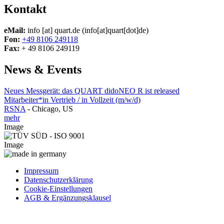
Kontakt
eMail:
info
[at]
quart.de
(info[at]quart[dot]de)
Fon:
+49 8106 249118
Fax:
+ 49 8106 249119
News & Events
Neues Messgerät: das QUART didoNEO R ist released
Mitarbeiter*in Vertrieb / in Vollzeit (m/w/d)
RSNA
-
Chicago, US
mehr
Image
Image
Impressum
Datenschutzerklärung
Cookie-Einstellungen
AGB & Ergänzungsklausel