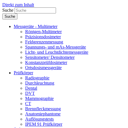
Direkt zum Inhalt
Suche
Messgeräte - Multimeter
Röntgen-Multimeter
Präzisionsdosimeter
Feldgrenzenmessung
Spannungs- und mAs-Messgeräte
Licht- und Leuchtdichtemessgeräte
Sensitometer/ Densitometer
Konstanzprüfdosimeter
Ortsdosismessgeräte
Prüfkörper
Radiographie
Durchleuchtung
Dental
DVT
Mammographie
CT
Brennfleckmessung
Anatomiephantome
Auflösungstests
IPEM 91 Prüfkörper